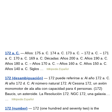
172 a. C.
— Años: 175 a. C. 174 a. C. 173 a. C. – 172 a. C. – 171
a. C. 170 a. C. 169 a. C. Décadas: Años 200 a. C. Años 190 a. C.
Años 180 a. C. – Años 170 a. C. – Años 160 a. C. Años 150 a. C.
Años 140 a. C. Siglos …
Wikipedia Español
172 (desambiguación)
— 172 puede referirse a: Al año 172 a. C.
Al año 172 d. C. Al número natural 172. Al Cessna 172, un avión
monomotor de ala alta con capacidad para 4 personas. (172)
Baucis, un asteroide. La Resolución 172. NGC 172, una galaxia.…
…
Wikipedia Español
172 (number)
— 172 (one hundred and seventy two) is the