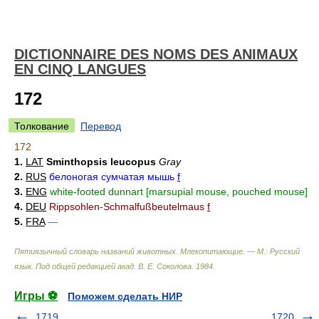
DICTIONNAIRE DES NOMS DES ANIMAUX
EN CINQ LANGUES
172
Толкование
Перевод
172
1.
LAT
Sminthopsis leucopus
Gray
2.
RUS
белоногая сумчатая мышь
f
3.
ENG
white-footed dunnart [marsupial mouse, pouched mouse]
4.
DEU
Rippsohlen-Schmalfußbeutelmaus
f
5.
FRA
—
Пятиязычный словарь названий животных. Млекопитающие. — М.: Русский
язык
.
Под общей редакцией акад. В. Е. Соколова
.
1984
.
Игры ⚽
Поможем сделать НИР
1719
1720