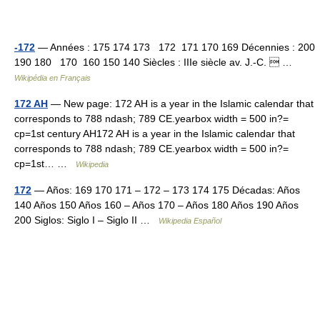
-172
— Années : 175 174 173 172 171 170 169 Décennies : 200
190 180 170 160 150 140 Siècles : IIIe siècle av. J.‑C.  …
Wikipédia en Français
172 AH
— New page: 172 AH is a year in the Islamic calendar that
corresponds to 788 ndash; 789 CE.yearbox width = 500 in?=
cp=1st century AH172 AH is a year in the Islamic calendar that
corresponds to 788 ndash; 789 CE.yearbox width = 500 in?=
cp=1st… …
Wikipedia
172
— Años: 169 170 171 – 172 – 173 174 175 Décadas: Años
140 Años 150 Años 160 – Años 170 – Años 180 Años 190 Años
200 Siglos: Siglo I – Siglo II …
Wikipedia Español