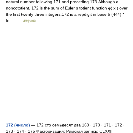
natural number following 171 and preceding 173.Although a
noncototient, 172 is the sum of Euler s totient function φ( x ) over
the first twenty three integers.172 is a repdigit in base 6 (444).*
In… …
Wikipedia
172 (число)
— 172 сто семьдесят два 169 · 170 · 171 · 172 ·
173 · 174 · 175 Факторизация: Римская запись: CLXXII