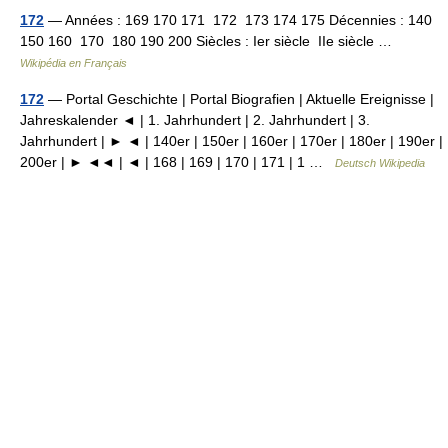
172
— Années : 169 170 171 172 173 174 175 Décennies : 140
150 160 170 180 190 200 Siècles : Ier siècle IIe siècle …
Wikipédia en Français
172
— Portal Geschichte | Portal Biografien | Aktuelle Ereignisse |
Jahreskalender ◄ | 1. Jahrhundert | 2. Jahrhundert | 3.
Jahrhundert | ► ◄ | 140er | 150er | 160er | 170er | 180er | 190er |
200er | ► ◄◄ | ◄ | 168 | 169 | 170 | 171 | 1 …
Deutsch Wikipedia